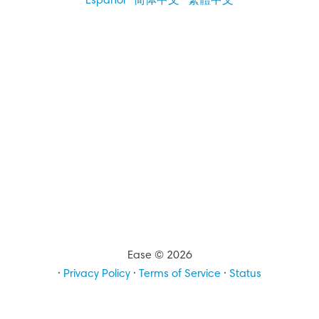
Español
·
简体中文
·
繁體中文
Ease © 2026
·
Privacy Policy
·
Terms of Service
·
Status